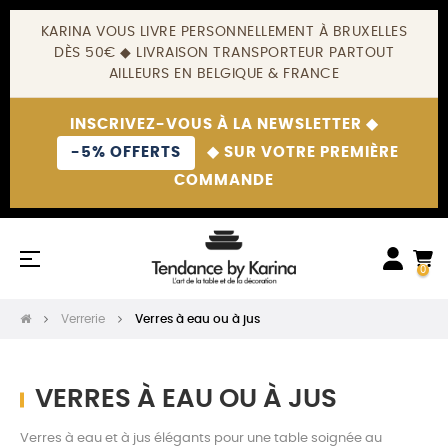
KARINA VOUS LIVRE PERSONNELLEMENT À BRUXELLES
DÈS 50€ ◆ LIVRAISON TRANSPORTEUR PARTOUT
AILLEURS EN BELGIQUE & FRANCE
INSCRIVEZ-VOUS À LA NEWSLETTER ◆
-5% OFFERTS
◆ SUR VOTRE PREMIÈRE
COMMANDE
Basculer
☰
0
la
navigation
Verrerie
Verres à eau ou à jus
VERRES À EAU OU À JUS
Verres à eau et à jus élégants pour une table soignée au