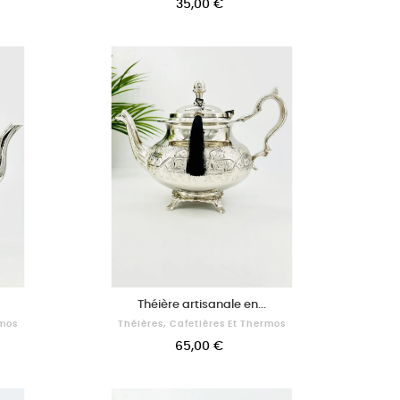
35,00 €
Théière artisanale en...
rmos
Théières, Cafetières Et Thermos
65,00 €