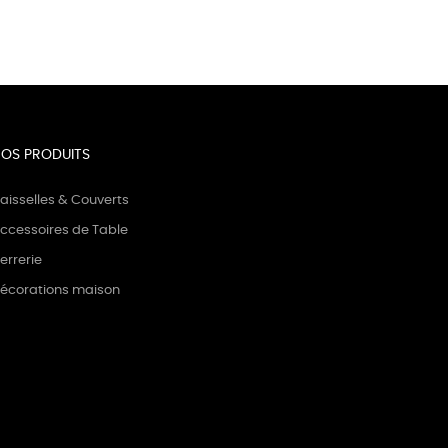
OS PRODUITS
aisselles & Couverts
ccessoires de Table
errerie
écorations maison