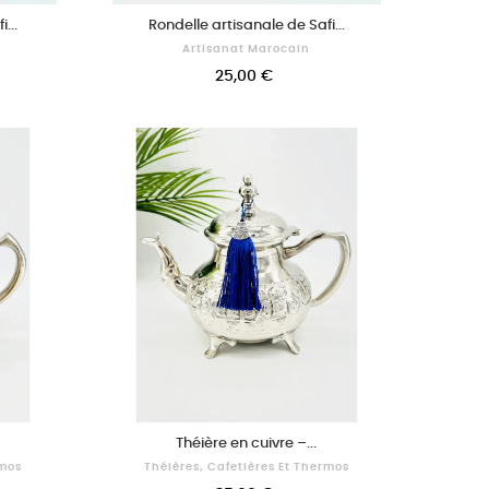
...
Rondelle artisanale de Safi...
Artisanat Marocain
25,00 €
Théière en cuivre –...
rmos
Théières, Cafetières Et Thermos