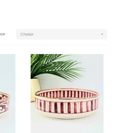

par :
Choisir