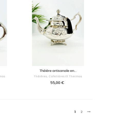
Théière artisanale en...
rmos
Théières, Cafetières Et Thermos
55,00 €
1
2