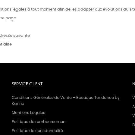
entions légales à tout moment afin de les adapter aux évolutions du site
tte page.
adresse suivante :
ialite
SERVICE CLIENT
N
Conditions Générales de Vente – Boutique Tendance by
V
Karina
A
Mentions Légales
V
Politique de remboursement
D
Politique de confidentialité