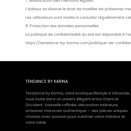
7. Modification des mentions légales
L’éditeur se réserve le droit de modifier les présentes m
Les utilisateurs sont invités à consulter régulièrement ce
8. Protection des données personnelles
La politique de confidentialité du site est disponible à l’
https://tendance-by-karina.com/politique-de-confident
TENDANCE BY KARINA
Tendance by Karina, votre boutique lifestyle à Vilvoorde,
vous invite dans un univers élégant entre Orient et
Occident. Vaisselle raffinée, décoration intérieure,
artisanat marocain authentique — des pièces uniques
choisies avec passion pour sublimer votre intérieur et
votre table.