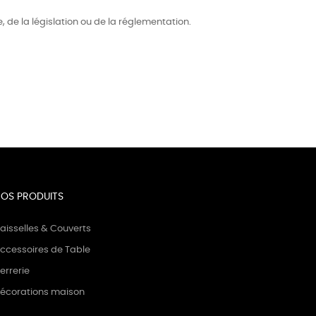
, de la législation ou de la réglementation.
OS PRODUITS
aisselles & Couverts
ccessoires de Table
errerie
écorations maison