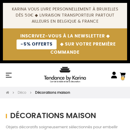
KARINA VOUS LIVRE PERSONNELLEMENT À BRUXELLES
DÈS 50€ ◆ LIVRAISON TRANSPORTEUR PARTOUT
AILLEURS EN BELGIQUE & FRANCE
INSCRIVEZ-VOUS À LA NEWSLETTER ◆
-5% OFFERTS
◆ SUR VOTRE PREMIÈRE
COMMANDE
Basculer
☰
0
la
navigation
Déco
Décorations maison
DÉCORATIONS MAISON
Objets décoratifs soigneusement sélectionnés pour embellir