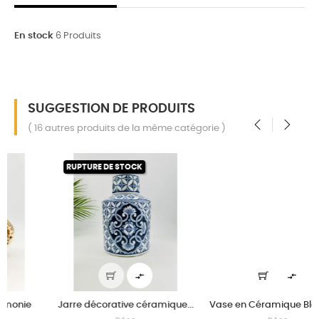
En stock
6 Produits
SUGGESTION DE PRODUITS
( 16 autres produits de la même catégorie )
‹
›
K



céramique...
Vase en Céramique Blanc et...
Tapis coton beige mo