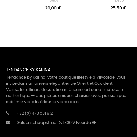
Déco
Déco
€
25,50 €
120,00 €
TENDANCE BY KARINA
Tendance by Karina, votre boutique lifestyle à Vilvoorde, vous
invite dans un univers élégant entre Orient et Occident.
Vaisselle raffinée, décoration intérieure, artisanat marocain
authentique — des pièces uniques choisies avec passion pour
sublimer votre intérieur et votre table.
+32 (0) 476 081 912
Guldenschaapstraat 2, 1800 Vilvoorde BE