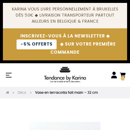
KARINA VOUS LIVRE PERSONNELLEMENT À BRUXELLES
DÈS 50€ ◆ LIVRAISON TRANSPORTEUR PARTOUT
AILLEURS EN BELGIQUE & FRANCE
INSCRIVEZ-VOUS À LA NEWSLETTER ◆
-5% OFFERTS
◆ SUR VOTRE PREMIÈRE
COMMANDE
Basculer
☰
0
la
navigation
Déco
Vase en terracotta fait main – 32 cm